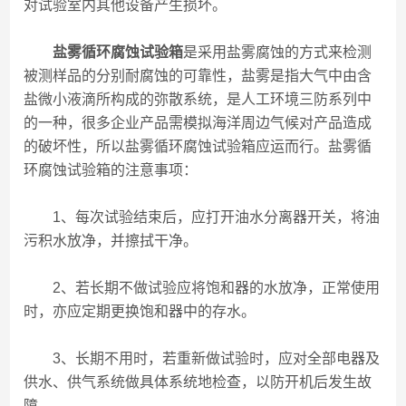
对试验室内其他设备产生损坏。
盐雾循环腐蚀试验箱
是采用盐雾腐蚀的方式来检测
被测样品的分别耐腐蚀的可靠性，盐雾是指大气中由含
盐微小液滴所构成的弥散系统，是人工环境三防系列中
的一种，很多企业产品需模拟海洋周边气候对产品造成
的破坏性，所以盐雾循环腐蚀试验箱应运而行。盐雾循
环腐蚀试验箱的注意事项：
1、每次试验结束后，应打开油水分离器开关，将油
污积水放净，并擦拭干净。
2、若长期不做试验应将饱和器的水放净，正常使用
时，亦应定期更换饱和器中的存水。
3、长期不用时，若重新做试验时，应对全部电器及
供水、供气系统做具体系统地检查，以防开机后发生故
障。