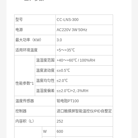
型号
CC-LNS-300
电源
AC220V 3W 50Hz
最大功率（KW）
3.0
适用环境温度
+5～+35℃
温湿度范围
+40～+60℃ / 100%RH
温度波动度
≤±0.5℃
温度均匀性
≤2.0℃
性能参数*1
温湿度偏差
≤±2.0℃/+2,-3%RH
温度传感器
铂电阻PT100
控制器
进口触摸屏智能温控仪/PID自整定
内容积（L）
252
W
600