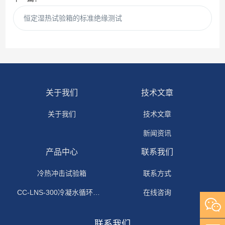
恒定湿热试验箱的标准绝缘测试
关于我们
技术文章
关于我们
技术文章
新闻资讯
产品中心
联系我们
冷热冲击试验箱
联系方式
CC-LNS-300冷凝水循环试验箱
在线咨询
联系我们