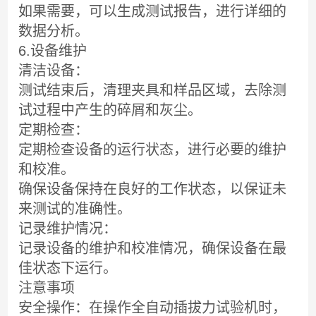
如果需要，可以生成测试报告，进行详细的
数据分析。
6.设备维护
清洁设备：
测试结束后，清理夹具和样品区域，去除测
试过程中产生的碎屑和灰尘。
定期检查：
定期检查设备的运行状态，进行必要的维护
和校准。
确保设备保持在良好的工作状态，以保证未
来测试的准确性。
记录维护情况：
记录设备的维护和校准情况，确保设备在最
佳状态下运行。
注意事项
安全操作：在操作全自动插拔力试验机时，