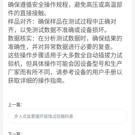
确保遵循安全操作规程，避免高压或高温部
件的直接接触。
样品对齐：确保样品在测试过程中正确对
齐，以免测试数据不准确或设备损坏。
数据核实：在分析测试数据时，确保结果的
准确性，并对异常数据进行必要的复查。
这些操作步骤适用于大多数全自动插拔力试
验机，但具体操作可能会因设备型号和生产
厂家而有所不同，请参考设备的用户手册以
获取详细的操作指南。
上一篇：
步入式盐雾循环腐蚀试验箱​​科普
下一篇：