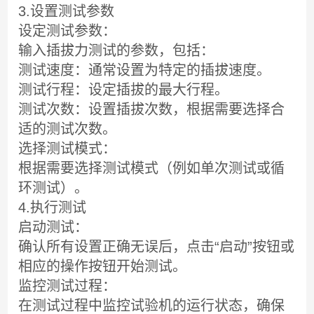
3.设置测试参数
设定测试参数：
输入插拔力测试的参数，包括：
测试速度：通常设置为特定的插拔速度。
测试行程：设定插拔的最大行程。
测试次数：设置插拔次数，根据需要选择合
适的测试次数。
选择测试模式：
根据需要选择测试模式（例如单次测试或循
环测试）。
4.执行测试
启动测试：
确认所有设置正确无误后，点击“启动”按钮或
相应的操作按钮开始测试。
监控测试过程：
在测试过程中监控试验机的运行状态，确保