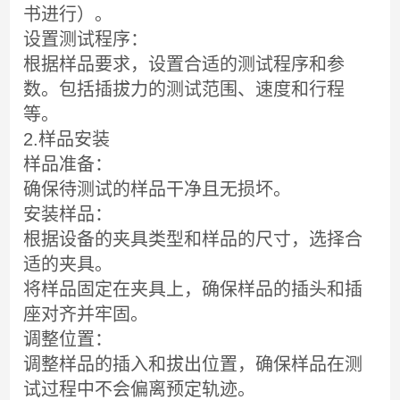
书进行）。
设置测试程序：
根据样品要求，设置合适的测试程序和参
数。包括插拔力的测试范围、速度和行程
等。
2.样品安装
样品准备：
确保待测试的样品干净且无损坏。
安装样品：
根据设备的夹具类型和样品的尺寸，选择合
适的夹具。
将样品固定在夹具上，确保样品的插头和插
座对齐并牢固。
调整位置：
调整样品的插入和拔出位置，确保样品在测
试过程中不会偏离预定轨迹。