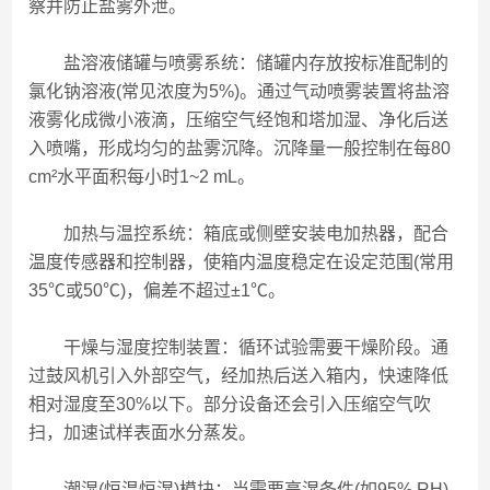
察并防止盐雾外泄。
盐溶液储罐与喷雾系统：储罐内存放按标准配制的
氯化钠溶液(常见浓度为5%)。通过气动喷雾装置将盐溶
液雾化成微小液滴，压缩空气经饱和塔加湿、净化后送
入喷嘴，形成均匀的盐雾沉降。沉降量一般控制在每80
cm²水平面积每小时1~2 mL。
加热与温控系统：箱底或侧壁安装电加热器，配合
温度传感器和控制器，使箱内温度稳定在设定范围(常用
35℃或50℃)，偏差不超过±1℃。
干燥与湿度控制装置：循环试验需要干燥阶段。通
过鼓风机引入外部空气，经加热后送入箱内，快速降低
相对湿度至30%以下。部分设备还会引入压缩空气吹
扫，加速试样表面水分蒸发。
潮湿(恒温恒湿)模块：当需要高湿条件(如95% RH)