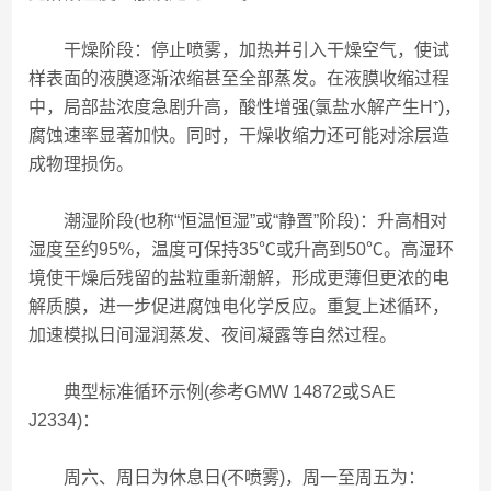
干燥阶段：停止喷雾，加热并引入干燥空气，使试
样表面的液膜逐渐浓缩甚至全部蒸发。在液膜收缩过程
中，局部盐浓度急剧升高，酸性增强(氯盐水解产生H⁺)，
腐蚀速率显著加快。同时，干燥收缩力还可能对涂层造
成物理损伤。
潮湿阶段(也称“恒温恒湿”或“静置”阶段)：升高相对
湿度至约95%，温度可保持35℃或升高到50℃。高湿环
境使干燥后残留的盐粒重新潮解，形成更薄但更浓的电
解质膜，进一步促进腐蚀电化学反应。重复上述循环，
加速模拟日间湿润蒸发、夜间凝露等自然过程。
典型标准循环示例(参考GMW 14872或SAE
J2334)：
周六、周日为休息日(不喷雾)，周一至周五为：