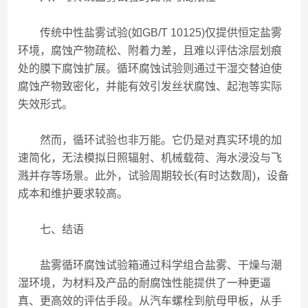
传统中性盐雾试验(如GB/T 10125)仅提供恒定盐雾
环境，腐蚀产物疏松、附着力差，且难以评估涂层划痕
处的膜下腐蚀扩展。循环腐蚀试验则通过干湿交替迫使
腐蚀产物致密化，并能有效引发丝状腐蚀、起泡等实际
失效形式。
然而，循环试验也非万能。它仍是对真实环境的加
速简化，无法模拟日照辐射、机械载荷、海水浸没与飞
溅并存等场景。此外，试验周期较长(有时达数周)，设备
成本和维护要求较高。
七、结语
盐雾循环腐蚀试验箱通过科学组合盐雾、干燥与潮
湿环境，为材料及产品的耐腐蚀性能提供了一种更逼
真、更高效的评估手段。从汽车螺栓到航母甲板，从手