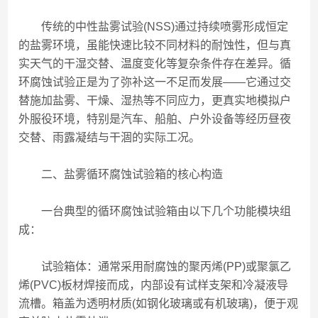
传统的中性盐雾试验(NSS)通过持续喷雾形成恒定
的盐雾环境，虽能快速比较不同材料的耐蚀性，但与真
实天气的干湿交替、温度变化等复杂条件存在差异。循
环腐蚀试验正是为了弥补这一不足而发展——它通过交
替施加盐雾、干燥、湿热等不同应力，更真实地模拟户
外服役环境，特别是汽车、船舶、户外设备等经历昼夜
交替、雨露凝结与干涸的实际工况。
二、盐雾循环腐蚀试验箱的核心构造
一台典型的循环腐蚀试验箱由以下几个功能模块组
成：
试验箱体：通常采用耐腐蚀的聚丙烯(PP)或聚氯乙
烯(PVC)板材焊接而成，内部设有试样支架和冷凝液导
流槽。箱盖为透明材质(如钢化玻璃或有机玻璃)，便于观