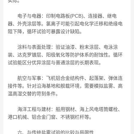
实际。
电子与电器：印制电路板(PCB)、连接器、继电
器、外壳涂层等。氯离子可能引起电化学迁移和绝缘电
阻下降，循环试验可暴露设计缺陷。
涂料与表面处理：验证油漆、粉末涂层、电泳涂
装、达克罗镀层、阳极氧化等防护体系的耐蚀性。循环
试验能区分优异涂层与普通涂层的长期表现。
航空与军事：飞机铝合金结构件、起落架、弹体连
接件等。针对沿海基地和舰载环境，需要模拟盐雾、高
温高湿交替的苛刻条件。
海洋工程与建材：船用钢材、海上风电塔筒螺栓、
港口机械、铝合金门窗、不锈钢栏杆等。
六、与传统盐雾试验的比较与局限性