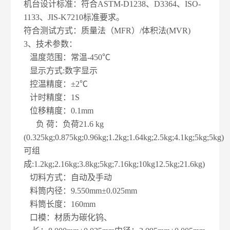
机台设计标准：符合ASTM-D1238、D3364、ISO-
1133、JIS-K7210标准要求。
符合测试方式：质量法（MFR）/体积法(MVR)
3
、技术参数：
温度范围：常温-450℃
显示方式:数字显示
控温精度：±2℃
计时精度：1S
位移精度：0.1mm
负 荷：负荷21.6 kg
(0.325kg;0.875kg;0.96kg;1.2kg;1.64kg;2.5kg;4.1kg;5kg;5kg)
可组
成:1.2kg;2.16kg;3.8kg;5kg;7.16kg;10kg12.5kg;21.6kg)
切料方式：自动及手动
料筒内径：9.550mm±0.025mm
料筒长度：160mm
口模：材质为碳化钨、