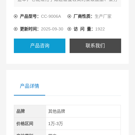
砜、氟塑料、尼龙等工程塑料，也适用聚乙烯、聚苯
乙烯、聚丙烯、ABS树脂、聚甲醛树脂等熔融温度较
产品型号：
CC-9006A
厂商性质：
生产厂家
低的塑料测试，广泛地应用于塑料生产、塑料制品、
更新时间：
2025-09-30
访 问 量：
1922
石油化工等行业以及有关院校、科研单位和商检部
门。
产品咨询
联系我们
产品详情
品牌
其他品牌
价格区间
1万-3万