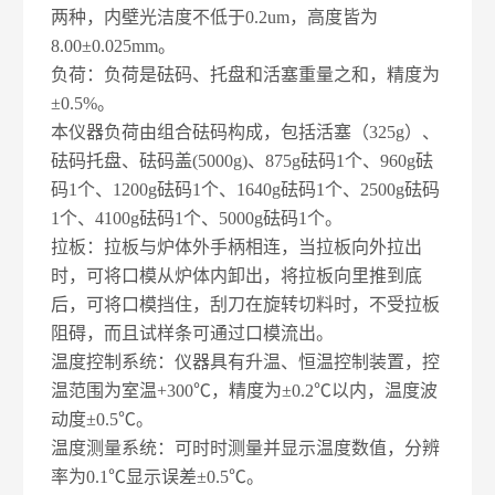
两种，内壁光洁度不低于0.2um，高度皆为
8.00±0.025mm。
负荷：负荷是砝码、托盘和活塞重量之和，精度为
±0.5%。
本仪器负荷由组合砝码构成，包括活塞（325g）、
砝码托盘、砝码盖(5000g)、875g砝码1个、960g砝
码1个、1200g砝码1个、1640g砝码1个、2500g砝码
1个、4100g砝码1个、5000g砝码1个。
拉板：拉板与炉体外手柄相连，当拉板向外拉出
时，可将口模从炉体内卸出，将拉板向里推到底
后，可将口模挡住，刮刀在旋转切料时，不受拉板
阻碍，而且试样条可通过口模流出。
温度控制系统：仪器具有升温、恒温控制装置，控
温范围为室温+300℃，精度为±0.2℃以内，温度波
动度±0.5℃。
温度测量系统：可时时测量并显示温度数值，分辨
率为0.1℃显示误差±0.5℃。