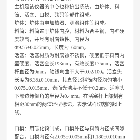
主机是该仪器的中心也称挤出系统，由炉体、料
筒、活塞、口模、砝码等部件组成。
炉体：炉体由电加热器、测温组件等组成。
料筒：料筒置于炉体内腔，材料为合金钢，内壁硬
度较高，并具有耐腐蚀性。内径为
Ф9.55±0.025mm，长度为160mm。
活塞：活塞材质为耐腐蚀不锈钢，硬度低于料筒内
壁硬度。活塞全长193mm，有效长度175mm，活塞
杆直径为9mm，轴线弯曲不大于0.02/100。活塞头
长度为6.35±0.10mm，其直径比料筒内径均匀地小
0.075±0.015mm，表面光洁度不低于0.2um。活塞头
下部边缘倒角的半径为0.4mm。在活塞杆上部刻有
相距30mm的两道环型标记，表示试样切割的起止
线。
口模：用碳化钨制成，口模外径与料筒内径成间隙
配合，口模内径有2.095±0.005mm和1.180±0.010mm