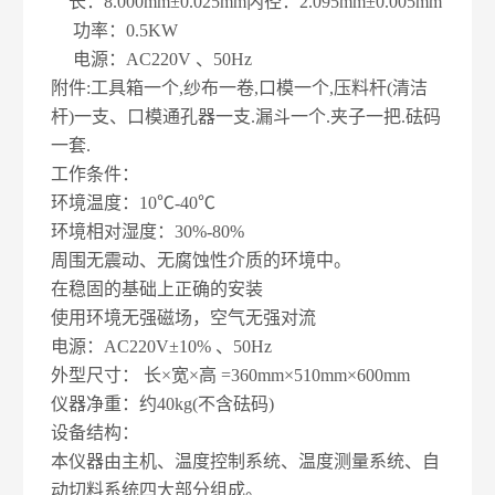
长：8.000mm±0.025mm内径：2.095mm±0.005mm
功率：0.5KW
电源：AC220V 、50Hz
附件:工具箱一个,纱布一卷,口模一个,压料杆(清洁
杆)一支、口模通孔器一支.漏斗一个.夹子一把.砝码
一套.
工作条件：
环境温度：10℃-40℃
环境相对湿度：30%-80%
周围无震动、无腐蚀性介质的环境中。
在稳固的基础上正确的安装
使用环境无强磁场，空气无强对流
电源：AC220V±10% 、50Hz
外型尺寸： 长×宽×高 =360mm×510mm×600mm
仪器净重：约40kg(不含砝码)
设备结构：
本仪器由主机、温度控制系统、温度测量系统、自
动切料系统四大部分组成。