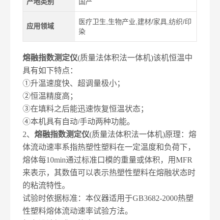
产地类别
国产
医疗卫生,生物产业,建材/家具,纺织/印
应用领域
染
熔融指数测定仪
(质量法体积法一体机)该机恒温中
具有如下特点：
①升温速度快、超调量极小；
②恒温精度高；
③在填料之后能迅速恢复恒温状态；
④本机具有自动/手动两种功能。
2
、
熔融指数测定仪
(质量法体积法一体机)原理：熔
体流动速率系指热塑性塑料在一定温度和负荷下，
熔体每10min通过标准口模的重量或体积，用MFR
来表示，其数值可以表示热塑性塑料在熔融状态时
的粘流特性。
试验时依据标准：本仪器适用于GB3682-2000热塑
性塑料熔体流动速率试验方法。