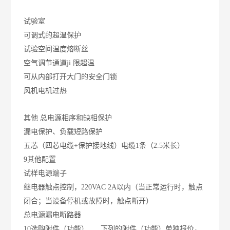
试验室
可调式的超温保护
试验空间温度熔断丝
空气调节通道
ji
限超温
可从内部打开大门的安全门锁
风机电机过热
其他
总电源相序和缺相保护
漏电保护、负载短路保护
五芯（四芯电缆+保护接地线）电缆1条（2.5米长）
9其他配置
试样电源端子
继电器触点控制，220VAC 2A以内（当正常运行时，触点
闭合；当设备停机或故障时，触点断开）
总电源漏电断路器
10选购附件（功能） 下列的附件（功能）单独报价，