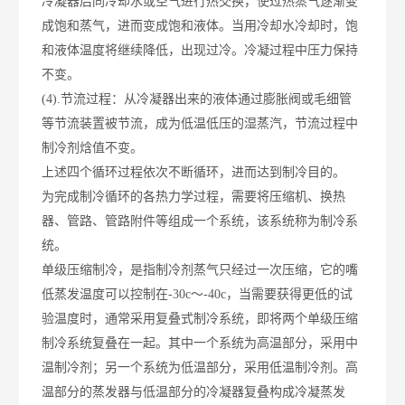
冷凝器后同冷却水或空气进行热交换，使过热蒸气逐渐变
成饱和蒸气，进而变成饱和液体。当用冷却水冷却时，饱
和液体温度将继续降低，出现过冷。冷凝过程中压力保持
不变。
(4).节流过程：从冷凝器出来的液体通过膨胀阀或毛细管
等节流装置被节流，成为低温低压的湿蒸汽，节流过程中
制冷剂焓值不变。
上述四个循环过程依次不断循环，进而达到制冷目的。
为完成制冷循环的各热力学过程，需要将压缩机、换热
器、管路、管路附件等组成一个系统，该系统称为制冷系
统。
单级压缩制冷，是指制冷剂蒸气只经过一次压缩，它的
嘴
低蒸发温度可以控制在-30c～-40c，当需要获得更低的试
验温度时，通常采用复叠式制冷系统，即将两个单级压缩
制冷系统复叠在一起。其中一个系统为高温部分，采用中
温制冷剂；另一个系统为低温部分，采用低温制冷剂。高
温部分的蒸发器与低温部分的冷凝器复叠构成冷凝蒸发