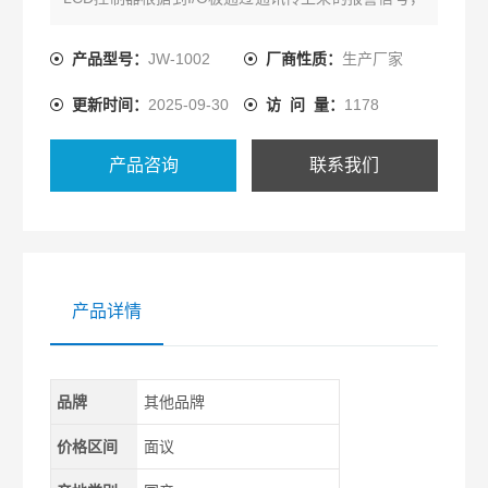
汉字显示故障原因和解决办法;用户可根据需要选择英
文菜单和中文菜单;LCD控制器存储器内带锂电池，和
产品型号：
JW-1002
厂商性质：
生产厂家
日历时钟。具有停电保护和定时开关机的功能。
更新时间：
2025-09-30
访 问 量：
1178
产品咨询
联系我们
产品详情
品牌
其他品牌
价格区间
面议