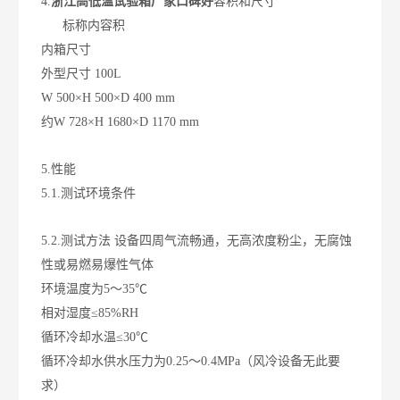
4.
浙江高低温试验箱厂家口碑好
容积和尺寸
标称内容积
内箱尺寸
外型尺寸
100L
W 500×H 500×D 400 mm
约W 728×H 1680×D 1170 mm
5.性能
5.1.测试环境条件
5.2.测试方法
设备四周气流畅通，无高浓度粉尘，无腐蚀
性或易燃易爆性气体
环境温度为5～35℃
相对湿度≤85%RH
循环冷却水温≤30℃
循环冷却水供水压力为0.25～0.4MPa（风冷设备无此要
求）