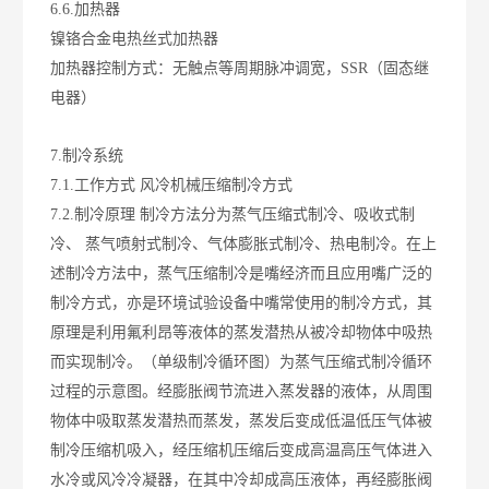
6.6.加热器
镍铬合金电热丝式加热器
加热器控制方式：无触点等周期脉冲调宽，SSR（固态继
电器）
7.制冷系统
7.1.工作方式
风冷机械压缩制冷方式
7.2.制冷原理
制冷方法分为蒸气压缩式制冷、吸收式制
冷、 蒸气喷射式制冷、气体膨胀式制冷、热电制冷。在上
述制冷方法中，蒸气压缩制冷是
嘴
经济而且应用
嘴
广泛的
制冷方式，亦是环境试验设备中
嘴
常使用的制冷方式，其
原理是利用氟利昂等液体的蒸发潜热从被冷却物体中吸热
而实现制冷。（单级制冷循环图）为蒸气压缩式制冷循环
过程的示意图。经膨胀阀节流进入蒸发器的液体，从周围
物体中吸取蒸发潜热而蒸发，蒸发后变成低温低压气体被
制冷压缩机吸入，经压缩机压缩后变成高温高压气体进入
水冷或风冷冷凝器，在其中冷却成高压液体，再经膨胀阀