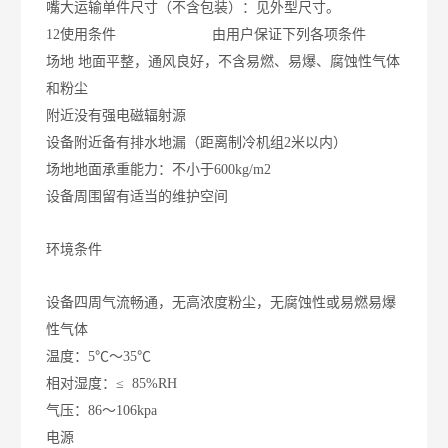
嘴
大运输单件尺寸（不含包装）：见外型尺寸。
12使用条件 由用户保证下列各项条件
场地
地面平整，通风良好，不含易燃、易爆、腐蚀性气体
和粉尘
附近没有强电磁辐射源
设备附近备有排水地漏（距离制冷机组2米以内）
场地地面承重能力：不小于600kg/m2
设备周围留有适当的维护空间
环境条件
设备四周气流畅通，无高浓度粉尘，无腐蚀性或易燃易爆
性气体
温度：5℃～35℃
相对湿度：≤ 85%RH
气压：86～106kpa
电源