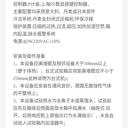
控制器:P计装,上海PZ数显按键控制器，
主要配置均采用意大利、丹麦或日本部件
冷冻系统:丹麦全封闭式压缩机/环保冷媒
保护装置:压缩机过热,过流,超压,加热加湿空焚,箱
内起温,缺水报警系统
电源:ф3W220VAC±10%
安装及操作准备
1、本设备应离墙壁及相邻设备大于500mm以上
（便于排热），台式试验箱后背距离墙壁应不小于
250mm(此种说明为台式机)；
2、本设备应安装在通风良好，周围无腐蚀性气体
的平整地上；
3、本设备试验用水为去离子水或蒸馏水，试验前
应先在箱体后侧面底部水箱中加满水（抽屉式-拉
开，后侧电控柜上部指示灯为水满指示），水会自
动加入试验箱内加湿器中；