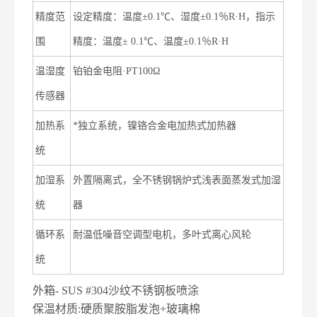
精度范
设定精度：温度±0.1℃、湿度±0.1％R·H，指示
围
精度：温度± 0.1℃、温度±0.1％R·H
温湿度
铂铂金电阻·PT100Ω
传感器
加热系
*独立系统，镍铬合金电加热式加热器
统
加湿系
外置隔离式，全不锈钢锅炉式浅表面蒸发式加湿
统
器
循环系
耐温低噪音空调型电机，多叶式离心风轮
统
外箱- SUS #304沙纹不锈钢板喷涂
保温材质:硬质聚胺脂发泡+玻璃棉