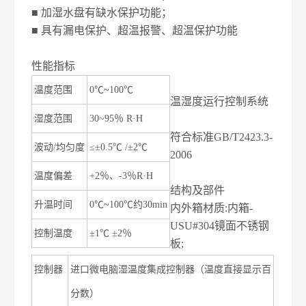
■ 加湿水盘有缺水保护功能；
■ 具有漏电保护、超温报警、超温保护功能
性能指标
温度范围
0℃~100℃
温湿度运行控制系统
湿度范围
30~95％ R·H
符合标准GB/T2423.3-
波动/均匀度
≤±0.5℃ /±2℃
2006
温度偏差
+2％、-3％R·H
结构及部件
升温时间
0℃~100℃约30min
内外箱材质:内箱-
USU#304镜面不锈钢
控制温度
±1℃ ±2％
板;
控制器
进口微电脑湿温度集成控制器（温度直接显示百
分数）