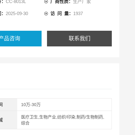
号：
CC-8013L
厂商性质：
生产厂家
：
间：
2025-09-30
访 问 量：
1937
26-2006 呼吸防护用品-自吸过滤式防颗粒物呼吸器
610-20
产品咨询
联系我们
间
10万-30万
医疗卫生,生物产业,纺织/印染,制药/生物制药,
域
综合