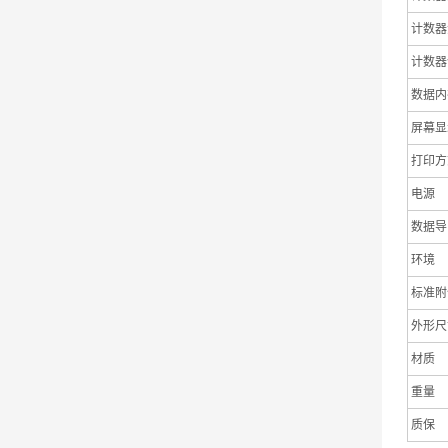
计数器
计数器
数据内
屏幕显
打印方
电源
数据导
环境
标准附
外形尺
材质
重量
质保