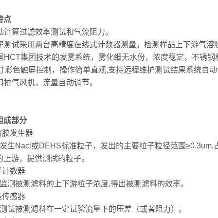
特点
动计算过滤效率测试
和气流阻力。
率测试采用两台高精度在线式计数器测量，检测样品上下游气溶
国
HCT集团
技术
的
发雾系统，雾化细无水份，浓度稳定，不锈钢
10寸彩色
触屏控制，操作简单直观
,支持远程维护测试结果系统自
 进口抽气风机，流量自动调节。
组成部分
溶胶发生器
发生
Nacl或DEHS
标准粒子，发出的主要粒子粒径范围
≥0.3
的上游，提供测试的粒子。
子计数器
监测被测滤料的上下游粒子浓度
,得出被测滤料的效率。
差传感器
测试被测滤料在一定试验流量下的压差（或者阻力）。