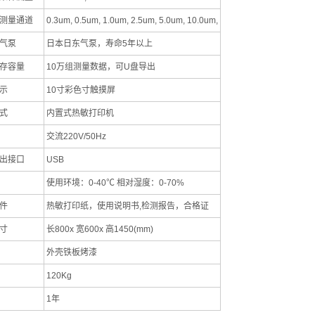
测量通道
0.3um, 0.5um, 1.0um, 2.5um, 5.0um, 10.0um,
气泵
日本日东气泵，寿命5年以上
存容量
10万组测量数据，可U盘导出
示
10寸彩色寸触摸屏
式
内置式热敏打印机
交流220V/50Hz
出接口
USB
使用环境：0-40℃ 相对湿度：0-70%
件
热敏打印纸，使用说明书,检测报告，合格证
寸
长800x 宽600x 高1450(mm)
外壳铁板烤漆
120Kg
1年