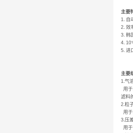
主要
1.
自
2.
效
3.
韩
4. 
5.
主要
1.气
用于
滤料
2.粒
用于
3.压
用于