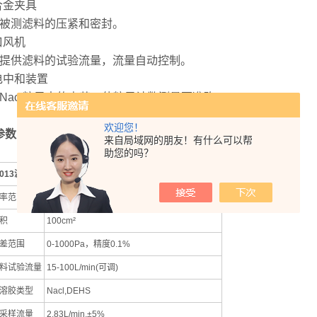
合金夹具
被测滤料的压紧和密封。
口风机
提供滤料的试验流量，流量自动控制。
电中和装置
Nacl粒子中的电荷，使粒子计数测量更准确。
欢迎您！
参数
来自局域网的朋友！有什么可以帮
助您的吗？
013
滤料测试台
率范围
0.1%-99.99%@≥0.3μm
积
100cm²
差范围
0-1000Pa，精度0.1%
料试验流量
15-100L/min(可调)
溶胶类型
Nacl,DEHS
采样流量
2.83L/min,±5%