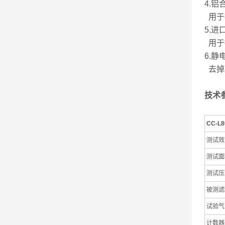
4.铝
用于
5.进
用于
6.静
去掉
技术
CC
-L
8
测试效
测试面
测试压
被测滤
试验气
计数器