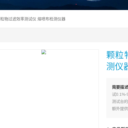
3L颗粒物过滤效率测试仪 熔喷布检测仪器
颗粒
测仪
简要描
试0.1
测试台的
额外提供
工厂等场