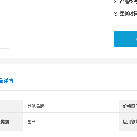
产品型
参考标准
更新时
GB 26
GB/T 32
品详情
牌
其他品牌
价格区
地类别
国产
应用领