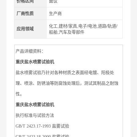
价格区间
面议
厂商性质
生产商
化工,建材/家具,电子/电池,道路/轨道/
应用领域
船舶,汽车及零部件
产品详细资料：
重庆盐水喷雾试验机
盐水喷雾试验乃针对各种材质之表面经电镀、阳极处
理、喷涂、防锈油等防腐蚀处理后，测试其制品之耐蚀
性。
重庆盐水喷雾试验机
执行标准与试验方法
GB/T 2423.17-1993 盐雾试验
GB/T 2423.18-2000 盐雾试验