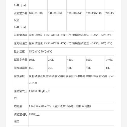
LxH（cm）
试验室外箱
107x60x118
141x88x128
190x110x140
230x130x140
270x150x150
尺寸
LxH（cm）
试验室温度
盐水试验法（NSS ACSS）35℃±1℃/耐腐蚀试验法（CASS）50℃±1℃
压力桶温度
盐水试验法（NSS ACSS）47℃±1℃/耐腐蚀试验法（CASS）63℃±1℃
盐水温度
35℃±1℃ 50℃±1℃
试验室容量
108L
270L
480L
800L
1440L
盐水箱容量
15L
25L
40L
40L
40L
盐水浓度
氯化钠溶液浓度5%或氯化钠溶液浓度5%中每升添加0.26克氯化铜（CuCl2
2H2O）
压缩空气压
1.00±0.01kgf/cm2
力
喷雾量
1.0~2.0ml/80cm2/h （至少收集16小时，取其平均值）
试验室相对
85%以上
湿度