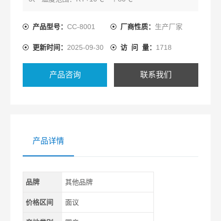
4、 温度波动度：正负0.5℃
5、 温度均匀度：正负2℃
产品型号：
CC-8001
厂商性质：
生产厂家
6、 相对湿度：50~90%
更新时间：
2025-09-30
访 问 量：
1718
产品咨询
联系我们
产品详情
品牌
其他品牌
价格区间
面议