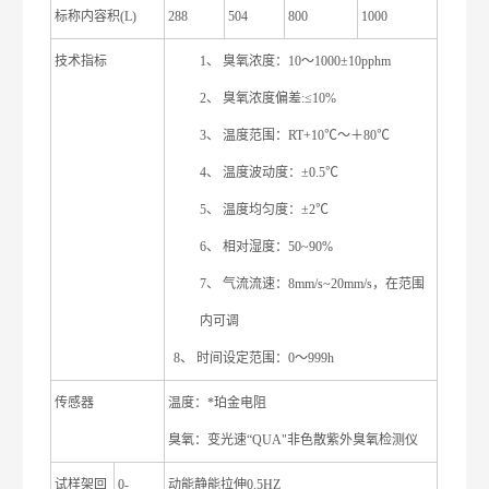
标称内容积(L)
288
504
800
1000
技术指标
1、 臭氧浓度：10～1000±10pphm
2、 臭氧浓度偏差:≤10%
3、 温度范围：RT+10℃～＋80℃
4、 温度波动度：±0.5℃
5、 温度均匀度：±2℃
6、 相对湿度：50~90%
7、 气流流速：8mm/s~20mm/s，在范围
内可调
8、 时间设定范围：0～999h
传感器
温度：*珀金电阻
臭氧：变光速“QUA"非色散紫外臭氧检测仪
试样架回
0-
动能静能拉伸0.5HZ