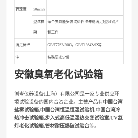
转速度
50mm/s
型试样
每个夹具能安装试验件拉伸能满足I型哑铃片
架
和工件
满足标准
GB/T7762-2003，GB/T13642-92等
注
特殊要求定做
安徽臭氧老化试验箱
创岑仪器设备(上海）有限公司是一家专业供应环
境试验设备的国内合资企业。主营产品有
中国台湾
盐雾试验箱,中国台湾恒温恒湿试验机,中国台湾冷
热冲击试验箱,步入式高低温湿热交变试验室,UV氙
灯老化试验箱,管材耐压爆破试验台
等。