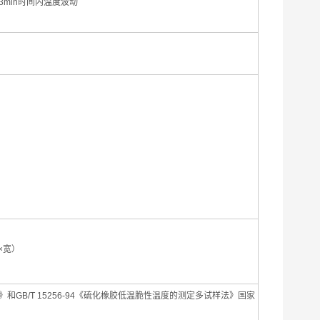
3min时间内温度波动
高×宽）
》和GB/T 15256-94《硫化橡胶低温脆性温度的测定多试样法》国家