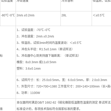
试验温度
冲击速度
冷井容积
恒温后，试验
-80℃~0℃
2m/s ±0.2m/s
28L
＜±0.5℃
1、试验温度：-70℃--0℃
2、冲击速度：2m/s ±0.2m/s
3、恒温后，试验3min时间内温度波动：＜±0.5℃
4、冲击头半径：R1.5±0.1mm（单试样法）
标
5、冲击器中心到夹持器下端距离：（单试样法）
橡胶：8±0.3mm 或11±0.5mm
塑料：3.6±0.1mm
6、试样尺寸：长：25.0±0.5mm，宽：6.0±0.5mm，厚：2.0±0.3mm
7、外型尺寸：720×700×1380 工作室尺寸：200×140×100mm（长×
8、功率：1100W
本仪器同时满足GB/T 1682-82《硫化橡胶低温脆性温度的测定 单试样法
准
标准设计的，各项技术指标符合国家标准的要求。