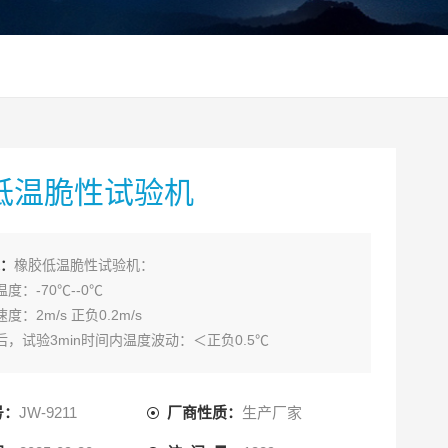
低温脆性试验机
：
橡胶低温脆性试验机：
度：-70℃--0℃
度：2m/s 正负0.2m/s
后，试验3min时间内温度波动：＜正负0.5℃
头半径：R1.5正负0.1mm（单试样法）
器中心到夹持器下端距离：（单试样法）
号：
JW-9211
厂商性质：
生产厂家
负0.3mm 或11正负0.5mm
6正负0.1mm