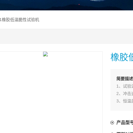
211橡胶低温脆性试验机
橡胶
简要描述
1、试验温
2、冲击速
3、恒温
4、冲击
5、冲击
产品型
橡胶：8正
塑料：3.