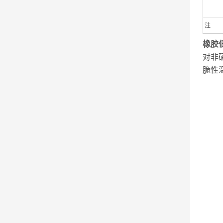
注
橡胶
对非
脆性