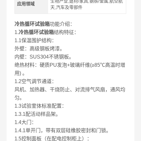
生物产业,建材/家具,钢铁/金属,航空航
应用领域
天,汽车及零部件
冷热循环试验箱
功能介绍：
1.
冷热循环试验箱
结构特征：
1.1保温围护结构：
外壁：高级钢板烤漆。
内壁：SUS304不锈钢板。
绝热材料：硬质PU发泡+玻璃纤维(≥85℃高温时增
用) 。
1.2空气调节通道：
风机、加热器、干烧防止、对流排气风扇，通风均
匀。
1.3试验室体标准配置：
1.3.1配活动样品架。
1.4大门：
1.4.1单开门，带有双层硅橡胶密封和门锁。
1.5控制面板（在配电控制柜上）：