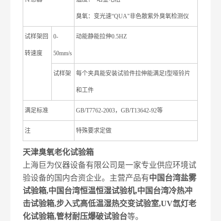
臭氧：变光速“QUA"非色散紫外臭氧检测仪
试样架回
0-
动能静能拉伸0.5HZ
转速度
50mm/s
试样架
每个夹具能安装试验件拉伸能满足I型哑铃片
和工件
满足标准
GB/T7762-2003，GB/T13642-92等
注
特殊要求定做
天津臭氧老化试验箱
上海巨为仪器设备有限公司是一家专业供应环境试
验设备的国内合资企业。主营产品有
中国台湾盐雾
试验箱,中国台湾恒温恒湿试验机,中国台湾冷热冲
击试验箱,步入式高低温湿热交变试验室,UV氙灯老
化试验箱,管材耐压爆破试验台
等。