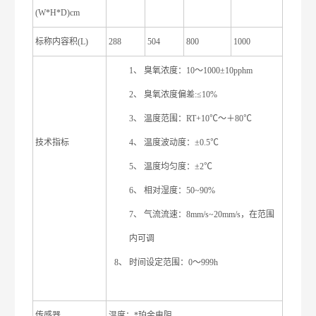
(W*H*D)cm
标称内容积(L)
288
504
800
1000
1、 臭氧浓度：10～1000±10pphm
2、 臭氧浓度偏差:≤10%
3、 温度范围：RT+10℃～＋80℃
技术指标
4、 温度波动度：±0.5℃
5、 温度均匀度：±2℃
6、 相对湿度：50~90%
7、 气流流速：8mm/s~20mm/s，在范围
内可调
8、 时间设定范围：0～999h
传感器
温度：*珀金电阻