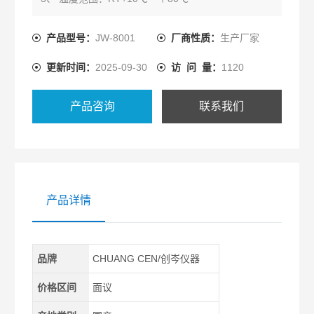
4、 温度波动度：正负0.5℃
5、 温度均匀度：正负2℃
产品型号：
JW-8001
厂商性质：
生产厂家
6、 相对湿度：50~90%
更新时间：
2025-09-30
访 问 量：
1120
产品咨询
联系我们
产品详情
品牌
CHUANG CEN/创岑仪器
价格区间
面议