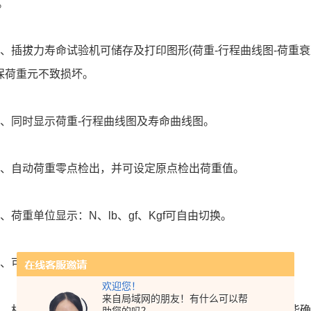
。
插拔力寿命试验机可储存及打印图形(荷重-行程曲线图-荷重衰
保荷重元不致损坏。
同时显示荷重-行程曲线图及寿命曲线图。
自动荷重零点检出，并可设定原点检出荷重值。
荷重单位显示：N、lb、gf、Kgf可自由切换。
同时搭配数个荷重元(2Kgf/5Kgf/20Kgf/50Kgf选购)。
欢迎您！
来自局域网的朋友！有什么可以帮
机台采用高钢性结构设计，搭配伺服马达，长时间使用下能确