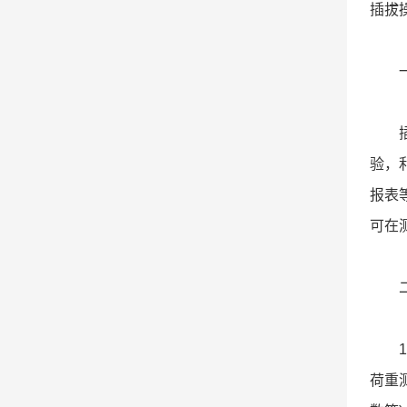
插拔
一、
插拔
验，
报表
可在
二、
1、
荷重