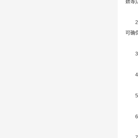
数等)
2、
可确
3、
4、
5、
6、可
7、