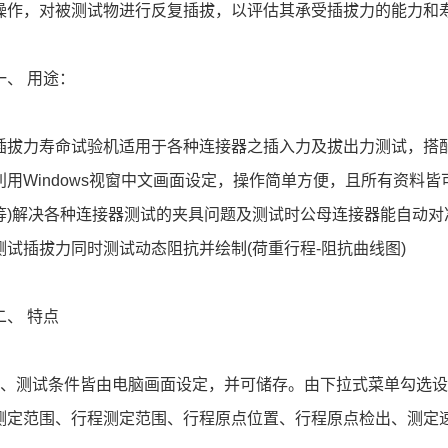
操作，对被测试物进行反复插拔，以评估其承受插拔力的能力和
 用途：
力寿命试验机适用于各种连接器之插入力及拔出力测试，搭配
利用Windows视窗中文画面设定，操作简单方便，且所有资料
等)解决各种连接器测试的夹具问题及测试时公母连接器能自动
测试插拔力同时测试动态阻抗并绘制(荷重行程-阻抗曲线图)
 特点
测试条件皆由电脑画面设定，并可储存。由下拉式菜单勾选设定
测定范围、行程测定范围、行程原点位置、行程原点检出、测定